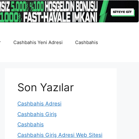
r
Cashbahis Yeni Adresi
Cashbahis
Son Yazılar
Cashbahis Adresi
Cashbahis Giriş
Cashbahis
Cashbahis Giriş Adresi Web Sitesi