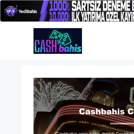
İçeriğe
atla