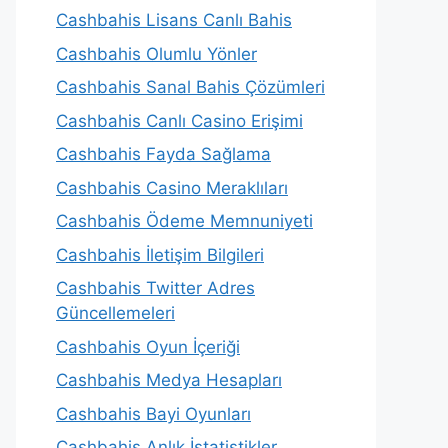
Cashbahis Lisans Canlı Bahis
Cashbahis Olumlu Yönler
Cashbahis Sanal Bahis Çözümleri
Cashbahis Canlı Casino Erişimi
Cashbahis Fayda Sağlama
Cashbahis Casino Meraklıları
Cashbahis Ödeme Memnuniyeti
Cashbahis İletişim Bilgileri
Cashbahis Twitter Adres
Güncellemeleri
Cashbahis Oyun İçeriği
Cashbahis Medya Hesapları
Cashbahis Bayi Oyunları
Cashbahis Anlık İstatistikler