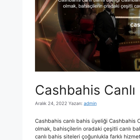
Cashbahis Canlı 
Aralık 24, 2022
Yazarı:
admin
Cashbahis canlı bahis üyeliği Cashbahis Ca
olmak, bahisçilerin oradaki çeşitli canlı b
canlı bahis siteleri çoğunlukla farklı hiz