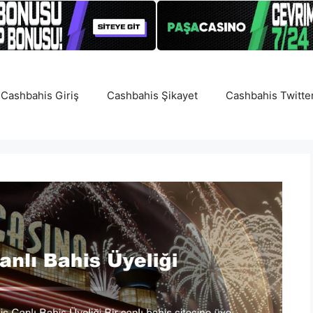
Cashbahis Giriş
Cashbahis Şikayet
Cashbahis Twitte