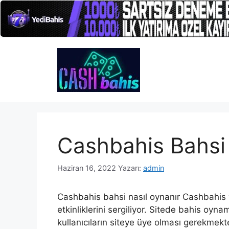
İçeriğe
atla
Cashbahis Bahsi 
Haziran 16, 2022
Yazarı:
admin
Cashbahis bahsi nasıl oynanır Cashbahis 
etkinliklerini sergiliyor. Sitede bahis oy
kullanıcıların siteye üye olması gerekmek