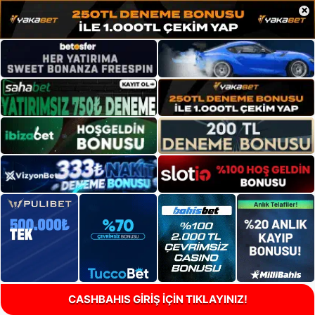
×
CASHBAHIS GİRİŞ İÇİN TIKLAYINIZ!