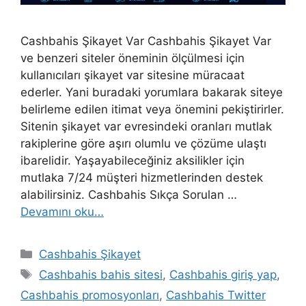
Cashbahis Şikayet Var Cashbahis Şikayet Var
ve benzeri siteler öneminin ölçülmesi için
kullanıcıları şikayet var sitesine müracaat
ederler. Yani buradaki yorumlara bakarak siteye
belirleme edilen itimat veya önemini pekiştirirler.
Sitenin şikayet var evresindeki oranları mutlak
rakiplerine göre aşırı olumlu ve çözüme ulaştı
ibarelidir. Yaşayabileceğiniz aksilikler için
mutlaka 7/24 müşteri hizmetlerinden destek
alabilirsiniz. Cashbahis Sıkça Sorulan …
Devamını oku…
Kategoriler
Cashbahis Şikayet
Etiketler
Cashbahis bahis sitesi
,
Cashbahis giriş yap
,
Cashbahis promosyonları
,
Cashbahis Twitter