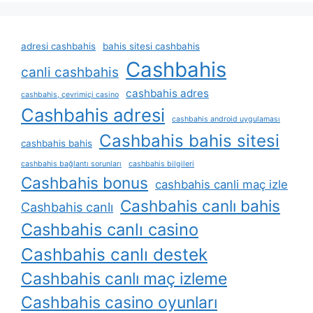
adresi cashbahis
bahis sitesi cashbahis
Cashbahis
canli cashbahis
cashbahis adres
cashbahis, çevrimiçi casino
Cashbahis adresi
cashbahis android uygulaması
Cashbahis bahis sitesi
cashbahis bahis
cashbahis bağlantı sorunları
cashbahis bilgileri
Cashbahis bonus
cashbahis canli maç izle
Cashbahis canlı bahis
Cashbahis canlı
Cashbahis canlı casino
Cashbahis canlı destek
Cashbahis canlı maç izleme
Cashbahis casino oyunları