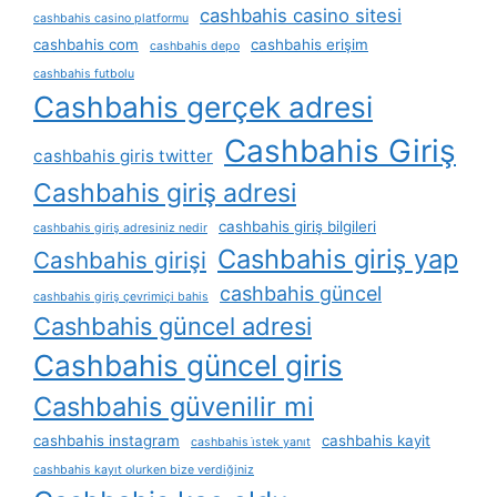
cashbahis casino sitesi
cashbahis casino platformu
cashbahis com
cashbahis erişim
cashbahis depo
cashbahis futbolu
Cashbahis gerçek adresi
Cashbahis Giriş
cashbahis giris twitter
Cashbahis giriş adresi
cashbahis giriş bilgileri
cashbahis giriş adresiniz nedir
Cashbahis giriş yap
Cashbahis girişi
cashbahis güncel
cashbahis giriş çevrimiçi bahis
Cashbahis güncel adresi
Cashbahis güncel giris
Cashbahis güvenilir mi
cashbahis instagram
cashbahis kayit
cashbahis i̇stek yanıt
cashbahis kayıt olurken bize verdiğiniz