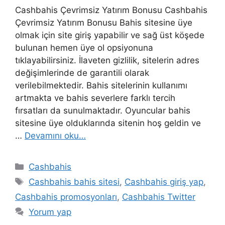
Cashbahis Çevrimsiz Yatırım Bonusu Cashbahis
Çevrimsiz Yatırım Bonusu Bahis sitesine üye
olmak için site giriş yapabilir ve sağ üst köşede
bulunan hemen üye ol opsiyonuna
tıklayabilirsiniz. İlaveten gizlilik, sitelerin adres
değişimlerinde de garantili olarak
verilebilmektedir. Bahis sitelerinin kullanımı
artmakta ve bahis severlere farklı tercih
fırsatları da sunulmaktadır. Oyuncular bahis
sitesine üye olduklarında sitenin hoş geldin ve
…
Devamını oku…
Kategoriler
Cashbahis
Etiketler
Cashbahis bahis sitesi
,
Cashbahis giriş yap
,
Cashbahis promosyonları
,
Cashbahis Twitter
Yorum yap