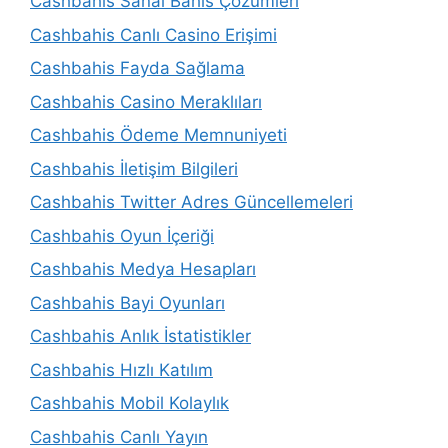
Cashbahis Sanal Bahis Çözümleri
Cashbahis Canlı Casino Erişimi
Cashbahis Fayda Sağlama
Cashbahis Casino Meraklıları
Cashbahis Ödeme Memnuniyeti
Cashbahis İletişim Bilgileri
Cashbahis Twitter Adres Güncellemeleri
Cashbahis Oyun İçeriği
Cashbahis Medya Hesapları
Cashbahis Bayi Oyunları
Cashbahis Anlık İstatistikler
Cashbahis Hızlı Katılım
Cashbahis Mobil Kolaylık
Cashbahis Canlı Yayın