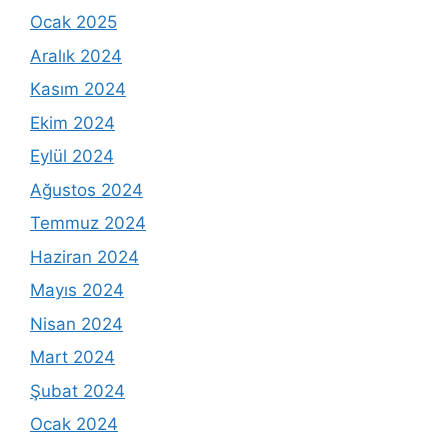
Ocak 2025
Aralık 2024
Kasım 2024
Ekim 2024
Eylül 2024
Ağustos 2024
Temmuz 2024
Haziran 2024
Mayıs 2024
Nisan 2024
Mart 2024
Şubat 2024
Ocak 2024