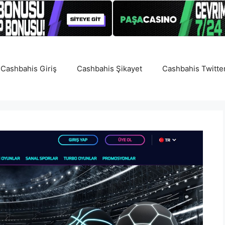
Cashbahis Giriş
Cashbahis Şikayet
Cashbahis Twitte