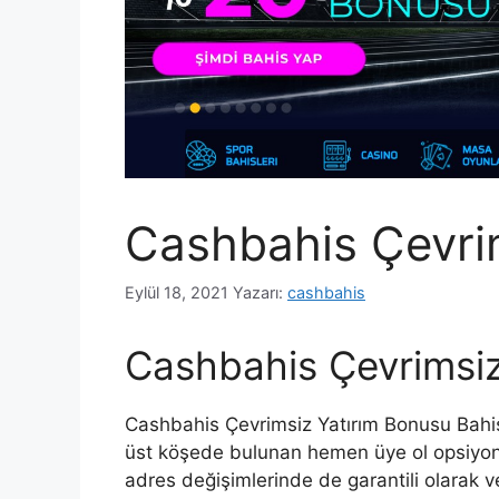
Cashbahis Çevri
Eylül 18, 2021
Yazarı:
cashbahis
Cashbahis Çevrimsiz
Cashbahis Çevrimsiz Yatırım Bonusu Bahis s
üst köşede bulunan hemen üye ol opsiyonuna 
adres değişimlerinde de garantili olarak ve