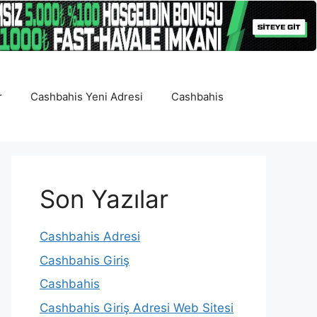
r
Cashbahis Yeni Adresi
Cashbahis
Son Yazılar
Cashbahis Adresi
Cashbahis Giriş
Cashbahis
Cashbahis Giriş Adresi Web Sitesi