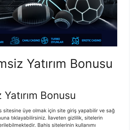
msiz Yatırım Bonusu
 Yatırım Bonusu
itesine üye olmak için site giriş yapabilir ve sağ
tıklayabilirsiniz. İlaveten gizlilik, sitelerin
rilebilmektedir. Bahis sitelerinin kullanımı