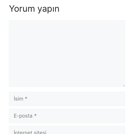
Yorum yapın
Yorum
İsim
E-
posta
İnternet