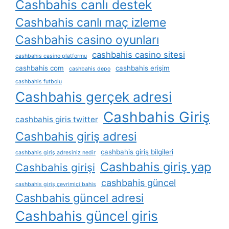
Cashbahis canlı destek
Cashbahis canlı maç izleme
Cashbahis casino oyunları
cashbahis casino sitesi
cashbahis casino platformu
cashbahis com
cashbahis erişim
cashbahis depo
cashbahis futbolu
Cashbahis gerçek adresi
Cashbahis Giriş
cashbahis giris twitter
Cashbahis giriş adresi
cashbahis giriş bilgileri
cashbahis giriş adresiniz nedir
Cashbahis giriş yap
Cashbahis girişi
cashbahis güncel
cashbahis giriş çevrimiçi bahis
Cashbahis güncel adresi
Cashbahis güncel giris