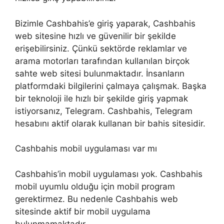
Bizimle Cashbahis’e giriş yaparak, Cashbahis
web sitesine hızlı ve güvenilir bir şekilde
erişebilirsiniz. Çünkü sektörde reklamlar ve
arama motorları tarafından kullanılan birçok
sahte web sitesi bulunmaktadır. İnsanların
platformdaki bilgilerini çalmaya çalışmak. Başka
bir teknoloji ile hızlı bir şekilde giriş yapmak
istiyorsanız, Telegram. Cashbahis, Telegram
hesabını aktif olarak kullanan bir bahis sitesidir.
Cashbahis mobil uygulaması var mı
Cashbahis’in mobil uygulaması yok. Cashbahis
mobil uyumlu olduğu için mobil program
gerektirmez. Bu nedenle Cashbahis web
sitesinde aktif bir mobil uygulama
bulunmamaktadır.