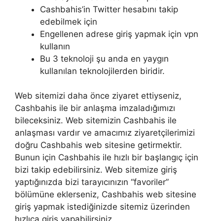
Cashbahis’in Twitter hesabını takip
edebilmek için
Engellenen adrese giriş yapmak için vpn
kullanın
Bu 3 teknoloji şu anda en yaygın
kullanılan teknolojilerden biridir.
Web sitemizi daha önce ziyaret ettiyseniz,
Cashbahis ile bir anlaşma imzaladığımızı
bileceksiniz. Web sitemizin Cashbahis ile
anlaşması vardır ve amacımız ziyaretçilerimizi
doğru Cashbahis web sitesine getirmektir.
Bunun için Cashbahis ile hızlı bir başlangıç ​​için
bizi takip edebilirsiniz. Web sitemize giriş
yaptığınızda bizi tarayıcınızın “favoriler”
bölümüne eklerseniz, Cashbahis web sitesine
giriş yapmak istediğinizde sitemiz üzerinden
hızlıca giriş yapabilirsiniz.