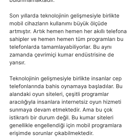
Son yıllarda teknolojinin gelişmesiyle birlikte
mobil cihazların kullanımı büyük ölçüde
artmıştır. Artık hemen hemen her akıllı telefona
sahipler ve hemen hemen tüm programları bu
telefonlarda tamamlayabiliyorlar. Bu aynı
zamanda çevrimiçi kumar endüstrisine de
yansır.
Teknolojinin gelişmesiyle birlikte insanlar cep
telefonlarında bahis oynamaya başladılar. Bu
alandaki oyun siteleri, çeşitli programlar
aracılığıyla insanlara internetsiz oyun hizmeti
sunmaya devam etmektedir. Ama bu çok
istikrarlı bir durum değil. Bu kumar siteleri
genellikle engellendiği için mobil programlara
erişimde sorunlar çıkabilmektedir.