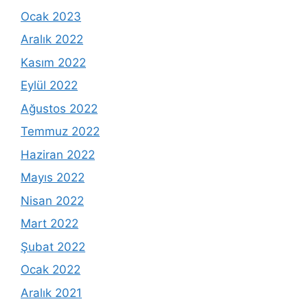
Ocak 2023
Aralık 2022
Kasım 2022
Eylül 2022
Ağustos 2022
Temmuz 2022
Haziran 2022
Mayıs 2022
Nisan 2022
Mart 2022
Şubat 2022
Ocak 2022
Aralık 2021