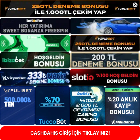
×
CASHBAHIS GİRİŞ İÇİN TIKLAYINIZ!