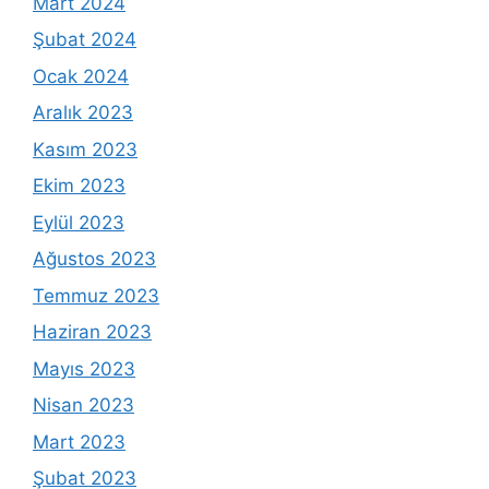
Mart 2024
Şubat 2024
Ocak 2024
Aralık 2023
Kasım 2023
Ekim 2023
Eylül 2023
Ağustos 2023
Temmuz 2023
Haziran 2023
Mayıs 2023
Nisan 2023
Mart 2023
Şubat 2023