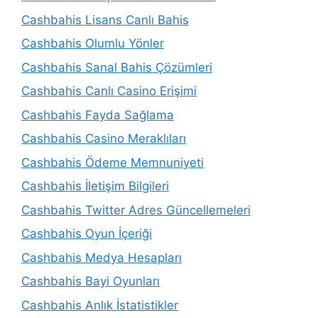
Cashbahis Lisans Canlı Bahis
Cashbahis Olumlu Yönler
Cashbahis Sanal Bahis Çözümleri
Cashbahis Canlı Casino Erişimi
Cashbahis Fayda Sağlama
Cashbahis Casino Meraklıları
Cashbahis Ödeme Memnuniyeti
Cashbahis İletişim Bilgileri
Cashbahis Twitter Adres Güncellemeleri
Cashbahis Oyun İçeriği
Cashbahis Medya Hesapları
Cashbahis Bayi Oyunları
Cashbahis Anlık İstatistikler