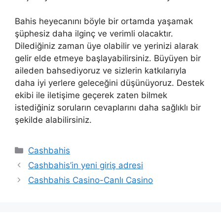
Bahis heyecanını böyle bir ortamda yaşamak
şüphesiz daha ilginç ve verimli olacaktır.
Dilediğiniz zaman üye olabilir ve yerinizi alarak
gelir elde etmeye başlayabilirsiniz. Büyüyen bir
aileden bahsediyoruz ve sizlerin katkılarıyla
daha iyi yerlere geleceğini düşünüyoruz. Destek
ekibi ile iletişime geçerek zaten bilmek
istediğiniz soruların cevaplarını daha sağlıklı bir
şekilde alabilirsiniz.
Kategoriler
Cashbahis
Yazı
Cashbahis’in yeni giriş adresi
dolaşımı
Cashbahis Casino-Canlı Casino