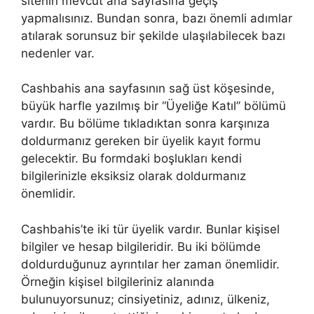
sitenin mevcut ana sayfasına geçiş
yapmalısınız. Bundan sonra, bazı önemli adımlar
atılarak sorunsuz bir şekilde ulaşılabilecek bazı
nedenler var.
Cashbahis ana sayfasının sağ üst köşesinde,
büyük harfle yazılmış bir “Üyeliğe Katıl” bölümü
vardır. Bu bölüme tıkladıktan sonra karşınıza
doldurmanız gereken bir üyelik kayıt formu
gelecektir. Bu formdaki boşlukları kendi
bilgilerinizle eksiksiz olarak doldurmanız
önemlidir.
Cashbahis’te iki tür üyelik vardır. Bunlar kişisel
bilgiler ve hesap bilgileridir. Bu iki bölümde
doldurduğunuz ayrıntılar her zaman önemlidir.
Örneğin kişisel bilgileriniz alanında
bulunuyorsunuz; cinsiyetiniz, adınız, ülkeniz,