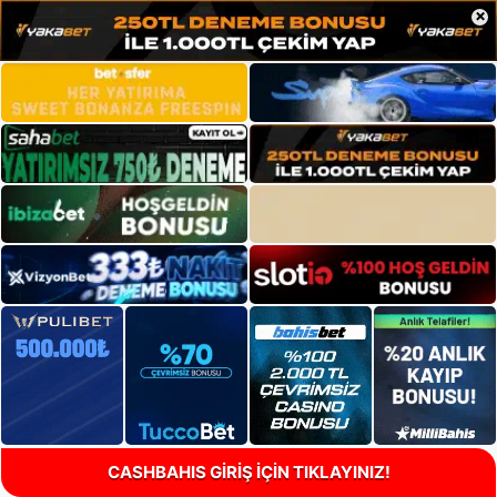
×
CASHBAHIS GİRİŞ İÇİN TIKLAYINIZ!