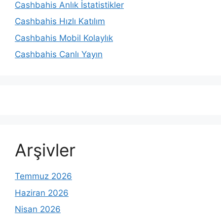
Cashbahis Anlık İstatistikler
Cashbahis Hızlı Katılım
Cashbahis Mobil Kolaylık
Cashbahis Canlı Yayın
Arşivler
Temmuz 2026
Haziran 2026
Nisan 2026