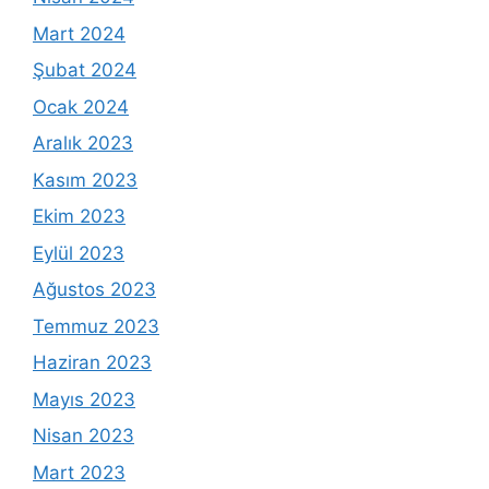
Mart 2024
Şubat 2024
Ocak 2024
Aralık 2023
Kasım 2023
Ekim 2023
Eylül 2023
Ağustos 2023
Temmuz 2023
Haziran 2023
Mayıs 2023
Nisan 2023
Mart 2023