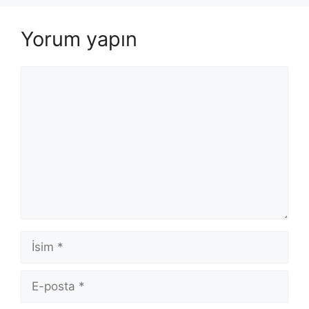
Yorum yapın
Yorum
İsim
E-
posta