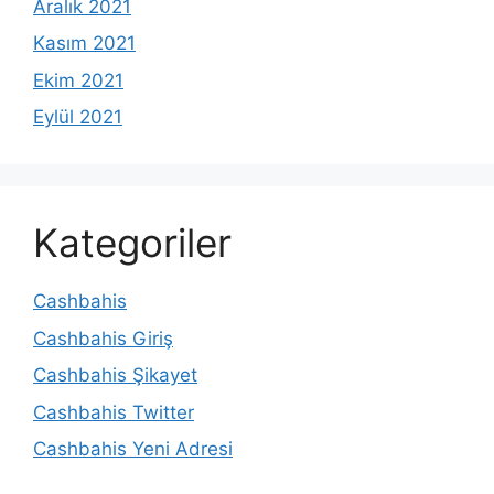
Aralık 2021
Kasım 2021
Ekim 2021
Eylül 2021
Kategoriler
Cashbahis
Cashbahis Giriş
Cashbahis Şikayet
Cashbahis Twitter
Cashbahis Yeni Adresi