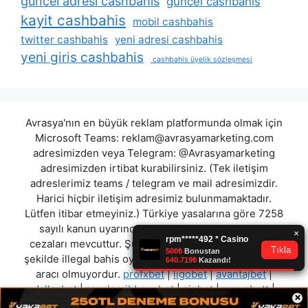
güncel adresi cashbahis
güncel cashbahis
kayit cashbahis
mobil cashbahis
twitter cashbahis
yeni adresi cashbahis
yeni giris cashbahis
cashbahis üyelik sözleşmesi
Avrasya'nın en büyük reklam platformunda olmak için
Microsoft Teams:
reklam@avrasyamarketing.com
adresimizden veya Telegram: @Avrasyamarketing
adresimizden irtibat kurabilirsiniz. (Tek iletişim
adreslerimiz teams / telegram ve mail adresimizdir.
Harici hiçbir iletişim adresimiz bulunmamaktadır.
Lütfen itibar etmeyiniz.) Türkiye yasalarına göre 7258
sayılı kanun uyarınca yasa dışı bahis oynamanın
cezaları mevcuttur. Şu an bulunduğunuz site hiç bir
şekilde illegal bahis oyunları oynatmıyor ve oynamaya
aracı olmuyordur.
profxbet
|
ligobet
|
avantajbet
|
dallasbet
|
royalcaribbeanbet
|
ziobet
|
rexusbett
|
×
parkbahis