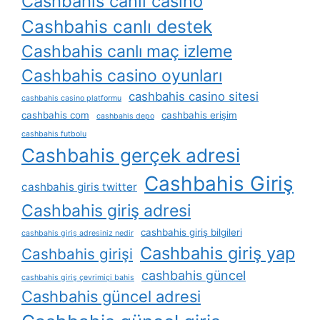
Cashbahis canlı casino
Cashbahis canlı destek
Cashbahis canlı maç izleme
Cashbahis casino oyunları
cashbahis casino sitesi
cashbahis casino platformu
cashbahis com
cashbahis erişim
cashbahis depo
cashbahis futbolu
Cashbahis gerçek adresi
Cashbahis Giriş
cashbahis giris twitter
Cashbahis giriş adresi
cashbahis giriş bilgileri
cashbahis giriş adresiniz nedir
Cashbahis giriş yap
Cashbahis girişi
cashbahis güncel
cashbahis giriş çevrimiçi bahis
Cashbahis güncel adresi