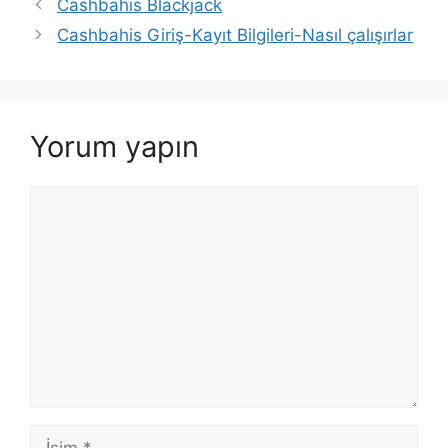
Yazı
Cashbahis Blackjack
dolaşımı
Cashbahis Giriş-Kayıt Bilgileri-Nasıl çalışırlar
Yorum yapın
Yorum
İsim