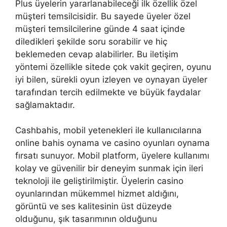
Plus üyelerin yararlanabileceği ilk özellik özel
müşteri temsilcisidir. Bu sayede üyeler özel
müşteri temsilcilerine günde 4 saat içinde
diledikleri şekilde soru sorabilir ve hiç
beklemeden cevap alabilirler. Bu iletişim
yöntemi özellikle sitede çok vakit geçiren, oyunu
iyi bilen, sürekli oyun izleyen ve oynayan üyeler
tarafından tercih edilmekte ve büyük faydalar
sağlamaktadır.
Cashbahis, mobil yetenekleri ile kullanıcılarına
online bahis oynama ve casino oyunları oynama
fırsatı sunuyor. Mobil platform, üyelere kullanımı
kolay ve güvenilir bir deneyim sunmak için ileri
teknoloji ile geliştirilmiştir. Üyelerin casino
oyunlarından mükemmel hizmet aldığını,
görüntü ve ses kalitesinin üst düzeyde
olduğunu, şık tasarımının olduğunu