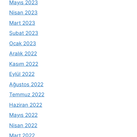
Mayıs 2023
Nisan 2023
Mart 2023
Şubat 2023
Ocak 2023
Aralık 2022
Kasım 2022
Eylül 2022
Ağustos 2022
Temmuz 2022
Haziran 2022
Mayıs 2022
Nisan 2022
Mart 2022