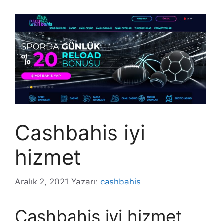
Cashbahis iyi
hizmet
Aralık 2, 2021
Yazarı:
cashbahis
Cashbahis iyi hizmet