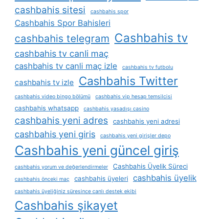
cashbahis sitesi
cashbahis spor
Cashbahis Spor Bahisleri
Cashbahis tv
cashbahis telegram
cashbahis tv canli maç
cashbahis tv canli maç izle
cashbahis tv futbolu
Cashbahis Twitter
cashbahis tv izle
cashbahis video bingo bölümü
cashbahis vip hesap temsilcisi
cashbahis whatsapp
cashbahis yasadışı casino
cashbahis yeni adres
cashbahis yeni adresi
cashbahis yeni giris
cashbahis yeni girişler depo
Cashbahis yeni güncel giriş
Cashbahis Üyelik Süreci
cashbahis yorum ve değerlendirmeler
cashbahis üyelik
cashbahis üyeleri
cashbahis önceki maç
cashbahis üyeliğiniz süresince canlı destek ekibi
Cashbahis şikayet