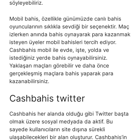
söyleyebiliriz.
Mobil bahis, özellikle günümüzde canlı bahis
oyuncularının sıklıkla sevdiği bir seçenektir. Maç
izlerken anında bahis oynayarak para kazanmak
isteyen üyeler mobil bahisleri tercih ediyor.
Cashbahis mobil ile evde, işte, yolda ve
istediğiniz yerde bahis oynayabilirsiniz.
Yaklaşan maçları görebilir ve daha önce
gerçekleşmiş maçlara bahis yaparak para
kazanabilirsiniz.
Cashbahis twitter
Cashbahis her alanda olduğu gibi Twitter başta
olmak üzere sosyal medyada da aktif. Bu
sayede kullanıcıların site dışına sürekli
ulaşabilecekleri bir alan oluşturur. Cashbahis’in