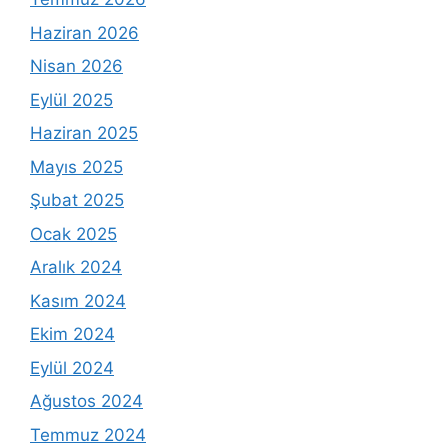
Haziran 2026
Nisan 2026
Eylül 2025
Haziran 2025
Mayıs 2025
Şubat 2025
Ocak 2025
Aralık 2024
Kasım 2024
Ekim 2024
Eylül 2024
Ağustos 2024
Temmuz 2024