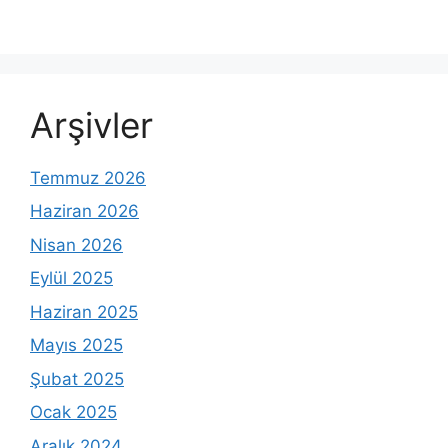
Arşivler
Temmuz 2026
Haziran 2026
Nisan 2026
Eylül 2025
Haziran 2025
Mayıs 2025
Şubat 2025
Ocak 2025
Aralık 2024