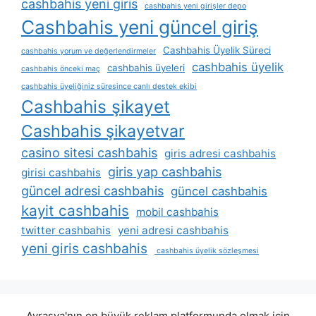
cashbahis yeni giris
cashbahis yeni girişler depo
Cashbahis yeni güncel giriş
Cashbahis Üyelik Süreci
cashbahis yorum ve değerlendirmeler
cashbahis üyelik
cashbahis üyeleri
cashbahis önceki maç
cashbahis üyeliğiniz süresince canlı destek ekibi
Cashbahis şikayet
Cashbahis şikayetvar
casino sitesi cashbahis
giris adresi cashbahis
giris yap cashbahis
girisi cashbahis
güncel adresi cashbahis
güncel cashbahis
kayit cashbahis
mobil cashbahis
twitter cashbahis
yeni adresi cashbahis
yeni giris cashbahis
cashbahis üyelik sözleşmesi
Avrasya'nın en büyük reklam platformunda olmak için