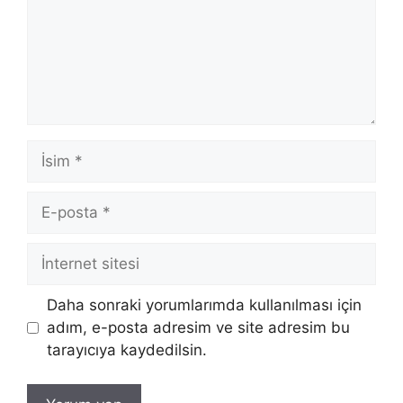
İsim
E-
posta
İnternet
sitesi
Daha sonraki yorumlarımda kullanılması için
adım, e-posta adresim ve site adresim bu
tarayıcıya kaydedilsin.