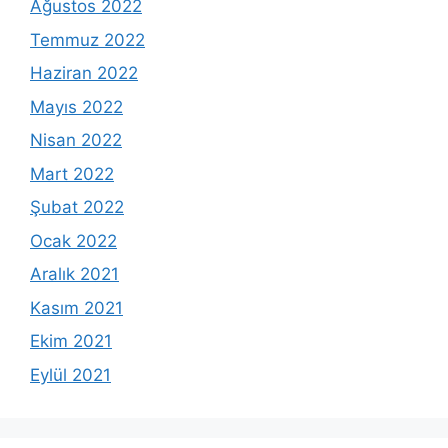
Ağustos 2022
Temmuz 2022
Haziran 2022
Mayıs 2022
Nisan 2022
Mart 2022
Şubat 2022
Ocak 2022
Aralık 2021
Kasım 2021
Ekim 2021
Eylül 2021