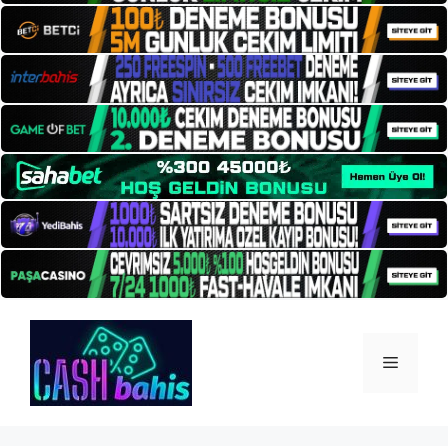
İçeriğe
atla
Menü