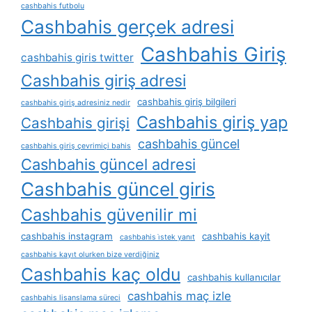
cashbahis futbolu
Cashbahis gerçek adresi
Cashbahis Giriş
cashbahis giris twitter
Cashbahis giriş adresi
cashbahis giriş bilgileri
cashbahis giriş adresiniz nedir
Cashbahis giriş yap
Cashbahis girişi
cashbahis güncel
cashbahis giriş çevrimiçi bahis
Cashbahis güncel adresi
Cashbahis güncel giris
Cashbahis güvenilir mi
cashbahis instagram
cashbahis kayit
cashbahis i̇stek yanıt
cashbahis kayıt olurken bize verdiğiniz
Cashbahis kaç oldu
cashbahis kullanıcılar
cashbahis maç izle
cashbahis lisanslama süreci