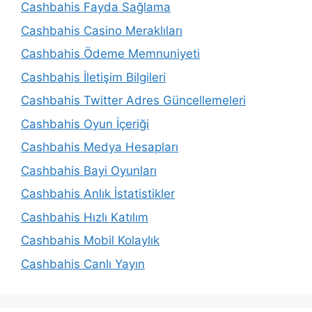
Cashbahis Fayda Sağlama
Cashbahis Casino Meraklıları
Cashbahis Ödeme Memnuniyeti
Cashbahis İletişim Bilgileri
Cashbahis Twitter Adres Güncellemeleri
Cashbahis Oyun İçeriği
Cashbahis Medya Hesapları
Cashbahis Bayi Oyunları
Cashbahis Anlık İstatistikler
Cashbahis Hızlı Katılım
Cashbahis Mobil Kolaylık
Cashbahis Canlı Yayın