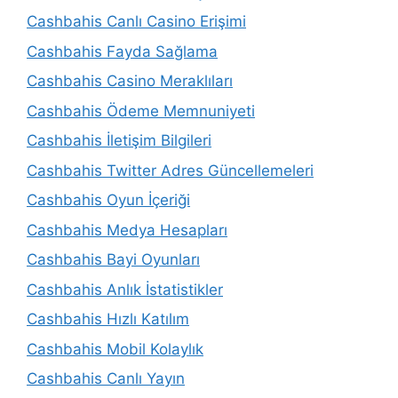
Cashbahis Canlı Casino Erişimi
Cashbahis Fayda Sağlama
Cashbahis Casino Meraklıları
Cashbahis Ödeme Memnuniyeti
Cashbahis İletişim Bilgileri
Cashbahis Twitter Adres Güncellemeleri
Cashbahis Oyun İçeriği
Cashbahis Medya Hesapları
Cashbahis Bayi Oyunları
Cashbahis Anlık İstatistikler
Cashbahis Hızlı Katılım
Cashbahis Mobil Kolaylık
Cashbahis Canlı Yayın