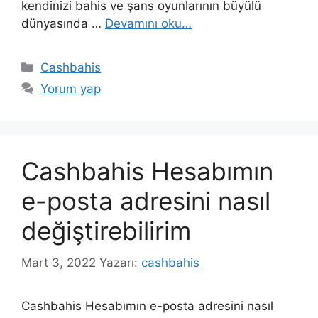
kendinizi bahis ve şans oyunlarının büyülü
dünyasında …
Devamını oku…
Kategoriler
Cashbahis
Yorum yap
Cashbahis Hesabımın
e-posta adresini nasıl
değiştirebilirim
Mart 3, 2022
Yazarı:
cashbahis
Cashbahis Hesabımın e-posta adresini nasıl