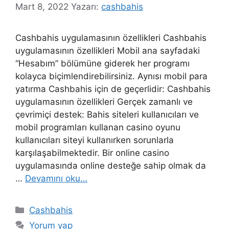
Mart 8, 2022
Yazarı:
cashbahis
Cashbahis uygulamasının özellikleri Cashbahis
uygulamasının özellikleri Mobil ana sayfadaki
“Hesabım” bölümüne giderek her programı
kolayca biçimlendirebilirsiniz. Aynısı mobil para
yatırma Cashbahis için de geçerlidir: Cashbahis
uygulamasının özellikleri Gerçek zamanlı ve
çevrimiçi destek: Bahis siteleri kullanıcıları ve
mobil programları kullanan casino oyunu
kullanıcıları siteyi kullanırken sorunlarla
karşılaşabilmektedir. Bir online casino
uygulamasında online desteğe sahip olmak da
…
Devamını oku…
Kategoriler
Cashbahis
Yorum yap