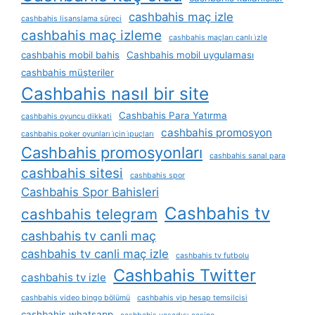
cashbahis maç izle
cashbahis lisanslama süreci
cashbahis maç izleme
cashbahis maçları canlı i̇zle
cashbahis mobil bahis
Cashbahis mobil uygulaması
cashbahis müşteriler
Cashbahis nasıl bir site
Cashbahis Para Yatırma
cashbahis oyuncu dikkati
cashbahis promosyon
cashbahis poker oyunları i̇çin i̇puçları
Cashbahis promosyonları
cashbahis sanal para
cashbahis sitesi
cashbahis spor
Cashbahis Spor Bahisleri
Cashbahis tv
cashbahis telegram
cashbahis tv canli maç
cashbahis tv canli maç izle
cashbahis tv futbolu
Cashbahis Twitter
cashbahis tv izle
cashbahis video bingo bölümü
cashbahis vip hesap temsilcisi
cashbahis whatsapp