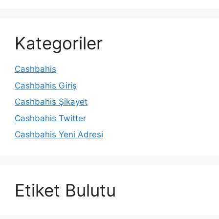
Kategoriler
Cashbahis
Cashbahis Giriş
Cashbahis Şikayet
Cashbahis Twitter
Cashbahis Yeni Adresi
Etiket Bulutu