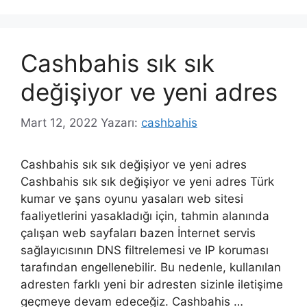
Cashbahis sık sık
değişiyor ve yeni adres
Mart 12, 2022
Yazarı:
cashbahis
Cashbahis sık sık değişiyor ve yeni adres
Cashbahis sık sık değişiyor ve yeni adres Türk
kumar ve şans oyunu yasaları web sitesi
faaliyetlerini yasakladığı için, tahmin alanında
çalışan web sayfaları bazen İnternet servis
sağlayıcısının DNS filtrelemesi ve IP koruması
tarafından engellenebilir. Bu nedenle, kullanılan
adresten farklı yeni bir adresten sizinle iletişime
geçmeye devam edeceğiz. Cashbahis …