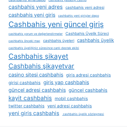
cashbahis yasadışı casino
cashbahis yeni adres
cashbahis yeni adresi
cashbahis yeni giris
cashbahis yeni girişler depo
Cashbahis yeni güncel giriş
Cashbahis Üyelik Süreci
cashbahis yorum ve değerlendirmeler
cashbahis üyelik
cashbahis üyeleri
cashbahis önceki maç
cashbahis üyeliğiniz süresince canlı destek ekibi
Cashbahis şikayet
Cashbahis şikayetvar
casino sitesi cashbahis
giris adresi cashbahis
giris yap cashbahis
girisi cashbahis
güncel adresi cashbahis
güncel cashbahis
kayit cashbahis
mobil cashbahis
twitter cashbahis
yeni adresi cashbahis
yeni giris cashbahis
cashbahis üyelik sözleşmesi