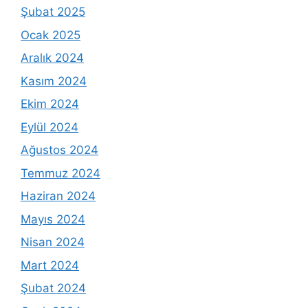
Şubat 2025
Ocak 2025
Aralık 2024
Kasım 2024
Ekim 2024
Eylül 2024
Ağustos 2024
Temmuz 2024
Haziran 2024
Mayıs 2024
Nisan 2024
Mart 2024
Şubat 2024