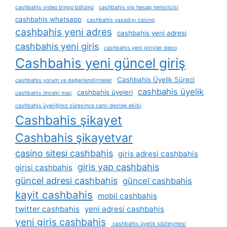
cashbahis video bingo bölümü
cashbahis vip hesap temsilcisi
cashbahis whatsapp
cashbahis yasadışı casino
cashbahis yeni adres
cashbahis yeni adresi
cashbahis yeni giris
cashbahis yeni girişler depo
Cashbahis yeni güncel giriş
Cashbahis Üyelik Süreci
cashbahis yorum ve değerlendirmeler
cashbahis üyelik
cashbahis üyeleri
cashbahis önceki maç
cashbahis üyeliğiniz süresince canlı destek ekibi
Cashbahis şikayet
Cashbahis şikayetvar
casino sitesi cashbahis
giris adresi cashbahis
giris yap cashbahis
girisi cashbahis
güncel adresi cashbahis
güncel cashbahis
kayit cashbahis
mobil cashbahis
twitter cashbahis
yeni adresi cashbahis
yeni giris cashbahis
cashbahis üyelik sözleşmesi