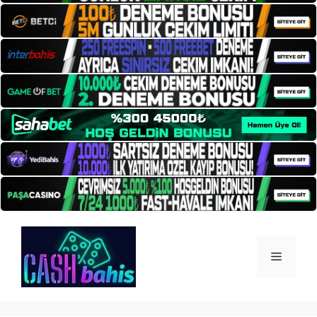
İçeriğe
atla
Menü