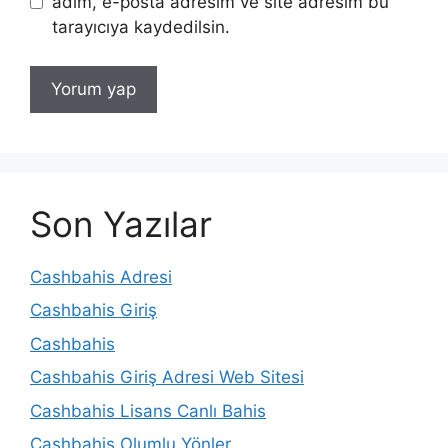
adım, e-posta adresim ve site adresim bu
tarayıcıya kaydedilsin.
Son Yazılar
Cashbahis Adresi
Cashbahis Giriş
Cashbahis
Cashbahis Giriş Adresi Web Sitesi
Cashbahis Lisans Canlı Bahis
Cashbahis Olumlu Yönler