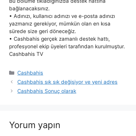
Bu bölüme tıkladığınızda destek hattına
bağlanacaksınız.
• Adınızı, kullanıcı adınızı ve e-posta adınızı
yazmanız gerekiyor, mümkün olan en kısa
sürede size geri döneceğiz.
• Cashbahis gerçek zamanlı destek hattı,
profesyonel ekip üyeleri tarafından kurulmuştur.
Cashbahis TV
Kategoriler
Cashbahis
Yazı
Cashbahis sık sık değişiyor ve yeni adres
dolaşımı
Cashbahis Sonuç olarak
Yorum yapın