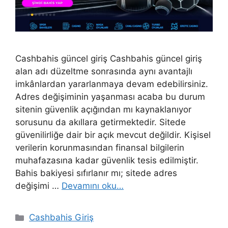
Cashbahis güncel giriş Cashbahis güncel giriş
alan adı düzeltme sonrasında aynı avantajlı
imkânlardan yararlanmaya devam edebilirsiniz.
Adres değişiminin yaşanması acaba bu durum
sitenin güvenlik açığından mı kaynaklanıyor
sorusunu da akıllara getirmektedir. Sitede
güvenilirliğe dair bir açık mevcut değildir. Kişisel
verilerin korunmasından finansal bilgilerin
muhafazasına kadar güvenlik tesis edilmiştir.
Bahis bakiyesi sıfırlanır mı; sitede adres
değişimi …
Devamını oku…
Kategoriler
Cashbahis Giriş