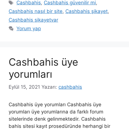
Etiketler
Cashbahis
,
Cashbahis güvenilir mi
,
Cashbahis nasıl bir site
,
Cashbahis şikayet
,
Cashbahis şikayetvar
Yorum yap
Cashbahis üye
yorumları
Eylül 15, 2021
Yazarı:
cashbahis
Cashbahis üye yorumları Cashbahis üye
yorumları üye yorumlarına da farklı forum
sitelerinde denk gelinmektedir. Cashbahis
bahis sitesi kayıt prosedüründe herhangi bir