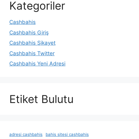
Kategoriler
Cashbahis
Cashbahis Giriş
Cashbahis Şikayet
Cashbahis Twitter
Cashbahis Yeni Adresi
Etiket Bulutu
adresi cashbahis
bahis sitesi cashbahis