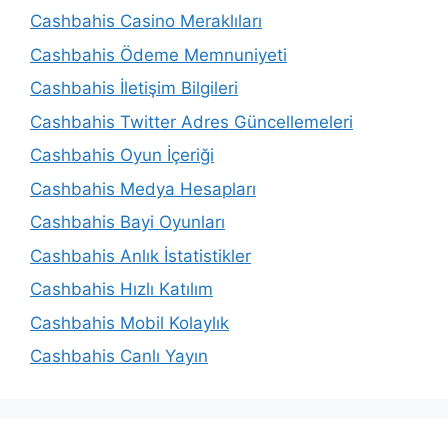
Cashbahis Casino Meraklıları
Cashbahis Ödeme Memnuniyeti
Cashbahis İletişim Bilgileri
Cashbahis Twitter Adres Güncellemeleri
Cashbahis Oyun İçeriği
Cashbahis Medya Hesapları
Cashbahis Bayi Oyunları
Cashbahis Anlık İstatistikler
Cashbahis Hızlı Katılım
Cashbahis Mobil Kolaylık
Cashbahis Canlı Yayın