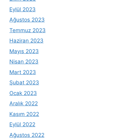
Eylül 2023
Ağustos 2023
Temmuz 2023
Haziran 2023
Mayıs 2023
Nisan 2023
Mart 2023
Şubat 2023
Ocak 2023
Aralık 2022
Kasım 2022
Eylül 2022
Ağustos 2022