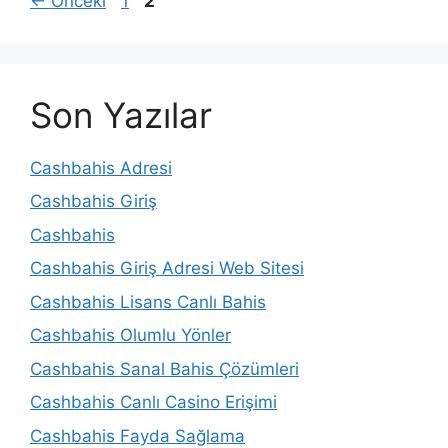
←
Önceki
1
2
dolaşımı
Son Yazılar
Cashbahis Adresi
Cashbahis Giriş
Cashbahis
Cashbahis Giriş Adresi Web Sitesi
Cashbahis Lisans Canlı Bahis
Cashbahis Olumlu Yönler
Cashbahis Sanal Bahis Çözümleri
Cashbahis Canlı Casino Erişimi
Cashbahis Fayda Sağlama