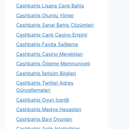
Cashbahis Lisans Canlı Bahis
Cashbahis Olumlu Yönler
Cashbahis Sanal Bahis Çözümleri
Cashbahis Canlı Casino Erişimi
Cashbahis Fayda Sağlama
Cashbahis Casino Meraklıları
Cashbahis Ödeme Memnuniyeti
Cashbahis İletişim Bilgileri
Cashbahis Twitter Adres
Güncellemeleri
Cashbahis Oyun İçeriği
Cashbahis Medya Hesapları
Cashbahis Bayi Oyunları
Cashbahis Anlık İstatistikler