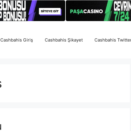
Cashbahis Giriş
Cashbahis Şikayet
Cashbahis Twitte
s
u